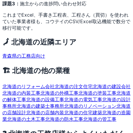
課題3：
施主からの進捗問い合わせ対応
これまでExcel、手書き工程表、工程さん（買切）を使われ
ていた事業者様も、コウテイのCSV/Excel取込機能で数分で
移行可能です。
🗾 北海道の近隣エリア
青森県の工務店向け
🏗 北海道の他の業種
北海道のリフォーム会社
北海道の注文住宅
北海道の建設会社
北海道の内装工事
北海道の外構工事
北海道の塗装工事
北海道
の解体工事
北海道の設備工事
北海道の電気工事
北海道の設計
事務所
北海道の建築士事務所
北海道のリノベーション
北海道
の店舗設計
北海道の店舗内装
北海道の住宅建築
北海道の造園
業
北海道の土木工事
北海道の防水工事
北海道の管工事