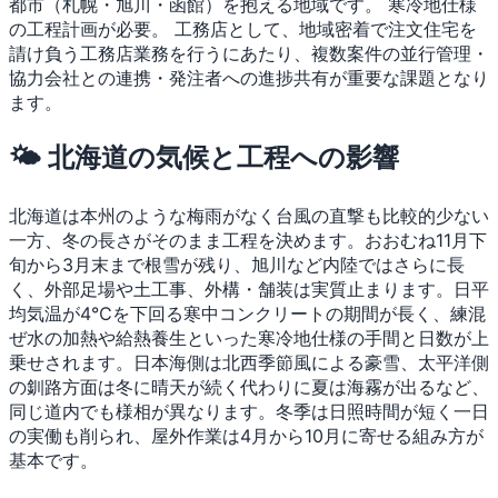
都市（札幌・旭川・函館）を抱える地域です。
寒冷地仕様
の工程計画が必要。
工務店として、地域密着で注文住宅を
請け負う工務店業務を行うにあたり、複数案件の並行管理・
協力会社との連携・発注者への進捗共有が重要な課題となり
ます。
🌤 北海道の気候と工程への影響
北海道は本州のような梅雨がなく台風の直撃も比較的少ない
一方、冬の長さがそのまま工程を決めます。おおむね11月下
旬から3月末まで根雪が残り、旭川など内陸ではさらに長
く、外部足場や土工事、外構・舗装は実質止まります。日平
均気温が4℃を下回る寒中コンクリートの期間が長く、練混
ぜ水の加熱や給熱養生といった寒冷地仕様の手間と日数が上
乗せされます。日本海側は北西季節風による豪雪、太平洋側
の釧路方面は冬に晴天が続く代わりに夏は海霧が出るなど、
同じ道内でも様相が異なります。冬季は日照時間が短く一日
の実働も削られ、屋外作業は4月から10月に寄せる組み方が
基本です。