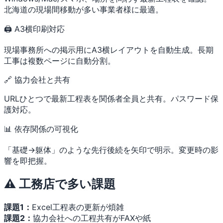
北海道の現場間移動が多い事業者様に最適。
🖨 A3横印刷対応
現場事務所への掲示用にA3横レイアウトを自動生成。長期
工事は複数ページに自動分割。
🔗 協力会社と共有
URLひとつで最新工程表を関係者全員と共有。パスワード保
護対応。
📊 依存関係の可視化
「基礎→躯体」のような先行後続を矢印で明示。変更時の影
響を即把握。
⚠️ 工務店で多い課題
課題1：
Excel工程表の更新が煩雑
課題2：
協力会社への工程共有がFAXや紙