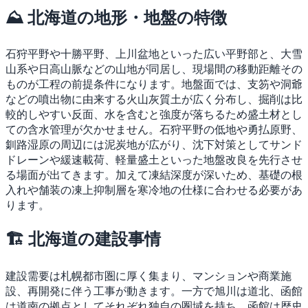
⛰ 北海道の地形・地盤の特徴
石狩平野や十勝平野、上川盆地といった広い平野部と、大雪
山系や日高山脈などの山地が同居し、現場間の移動距離その
ものが工程の前提条件になります。地盤面では、支笏や洞爺
などの噴出物に由来する火山灰質土が広く分布し、掘削は比
較的しやすい反面、水を含むと強度が落ちるため盛土材とし
ての含水管理が欠かせません。石狩平野の低地や勇払原野、
釧路湿原の周辺には泥炭地が広がり、沈下対策としてサンド
ドレーンや緩速載荷、軽量盛土といった地盤改良を先行させ
る場面が出てきます。加えて凍結深度が深いため、基礎の根
入れや舗装の凍上抑制層を寒冷地の仕様に合わせる必要があ
ります。
🏗 北海道の建設事情
建設需要は札幌都市圏に厚く集まり、マンションや商業施
設、再開発に伴う工事が動きます。一方で旭川は道北、函館
は道南の拠点としてそれぞれ独自の圏域を持ち、函館は歴史