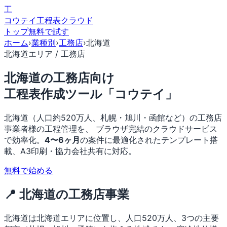
工
コウテイ
工程表クラウド
トップ
無料で試す
ホーム
›
業種別
›
工務店
›
北海道
北海道エリア / 工務店
北海道の工務店向け
工程表作成ツール「コウテイ」
北海道（人口約520万人、札幌・旭川・函館など）の工務店
事業者様の工程管理を、 ブラウザ完結のクラウドサービス
で効率化。
4〜6ヶ月
の案件に最適化されたテンプレート搭
載、A3印刷・協力会社共有に対応。
無料で始める
📍 北海道の工務店事業
北海道は北海道エリアに位置し、人口520万人、3つの主要