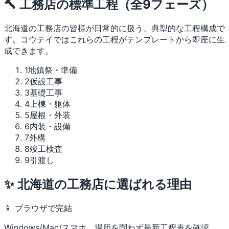
🔨 工務店の標準工程（全9フェーズ）
北海道の工務店の皆様が日常的に扱う、典型的な工程構成で
す。コウテイではこれらの工程がテンプレートから即座に生
成できます。
1
地鎮祭・準備
2
仮設工事
3
基礎工事
4
上棟・躯体
5
屋根・外装
6
内装・設備
7
外構
8
竣工検査
9
引渡し
✨ 北海道の工務店に選ばれる理由
📱 ブラウザで完結
Windows/Mac/スマホ、場所を問わず最新工程表を確認。