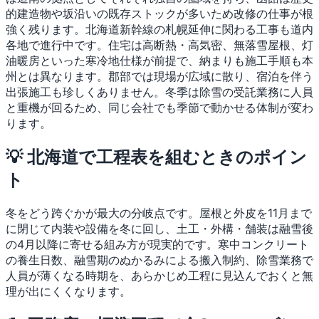
的建造物や坂沿いの既存ストックが多いため改修の仕事が根
強く残ります。北海道新幹線の札幌延伸に関わる工事も道内
各地で進行中です。住宅は高断熱・高気密、無落雪屋根、灯
油暖房といった寒冷地仕様が前提で、納まりも施工手順も本
州とは異なります。郡部では現場が広域に散り、宿泊を伴う
出張施工も珍しくありません。冬季は除雪の受託業務に人員
と重機が回るため、同じ会社でも季節で動かせる体制が変わ
ります。
💡 北海道で工程表を組むときのポイン
ト
冬をどう跨ぐかが最大の分岐点です。屋根と外皮を11月まで
に閉じて内装や設備を冬に回し、土工・外構・舗装は融雪後
の4月以降に寄せる組み方が現実的です。寒中コンクリート
の養生日数、融雪期のぬかるみによる搬入制約、除雪業務で
人員が薄くなる時期を、あらかじめ工程に見込んでおくと無
理が出にくくなります。