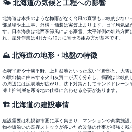
🌤 北海道の気候と工程への影響
北海道は本州のような梅雨がなく台風の直撃も比較的少ない一
部足場や土工事、外構・舗装は実質止まります。日平均気温
す。日本海側は北西季節風による豪雪、太平洋側の釧路方面
れ、屋外作業は4月から10月に寄せる組み方が基本です。
⛰ 北海道の地形・地盤の特徴
石狩平野や十勝平野、上川盆地といった広い平野部と、大雪
の噴出物に由来する火山灰質土が広く分布し、掘削は比較的
の周辺には泥炭地が広がり、沈下対策としてサンドドレーン
凍上抑制層を寒冷地の仕様に合わせる必要があります。
🏗 北海道の建設事情
建設需要は札幌都市圏に厚く集まり、マンションや商業施設
物や坂沿いの既存ストックが多いため改修の仕事が根強く残