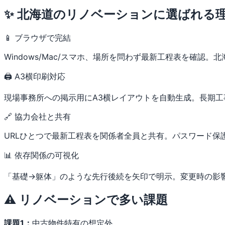
✨ 北海道のリノベーションに選ばれる
📱 ブラウザで完結
Windows/Mac/スマホ、場所を問わず最新工程表を確認
🖨 A3横印刷対応
現場事務所への掲示用にA3横レイアウトを自動生成。長期
🔗 協力会社と共有
URLひとつで最新工程表を関係者全員と共有。パスワード保
📊 依存関係の可視化
「基礎→躯体」のような先行後続を矢印で明示。変更時の影
⚠️ リノベーションで多い課題
課題1：
中古物件特有の想定外