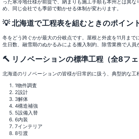
った寒冷地仕様が前提で、納まりも施工手順も本州とは異な
め、同じ会社でも季節で動かせる体制が変わります。
💡 北海道で工程表を組むときのポイン
冬をどう跨ぐかが最大の分岐点です。屋根と外皮を11月まで
生日数、融雪期のぬかるみによる搬入制約、除雪業務で人員
🔨 リノベーションの標準工程（全8フ
北海道のリノベーションの皆様が日常的に扱う、典型的な工
1
物件調査
2
設計
3
解体
4
構造補強
5
設備入替
6
内装
7
インテリア
8
引渡