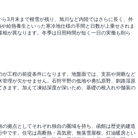
から3月末まで根雪が残り、旭川など内陸ではさらに長く、外
熱や給熱養生といった寒冷地仕様の手間と日数が上乗せされま
様相が異なります。冬季は日照時間が短く一日の実働も削ら
のが工程の前提条件になります。地盤面では、支笏や洞爺など
水管理が欠かせません。石狩平野の低地や勇払原野、釧路湿原
てきます。加えて凍結深度が深いため、基礎の根入れや舗装の
南の拠点としてそれぞれ独自の圏域を持ち、函館は歴史的建造
行中です。住宅は高断熱・高気密、無落雪屋根、灯油暖房とい