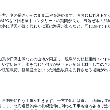
方、冬の長さがそのまま工程を決めます。おおむね11月下旬
が4℃を下回る寒中コンクリートの期間が長く、練混ぜ水の加
は冬に晴天が続く代わりに夏は海霧が出るなど、同じ道内でも
山系や日高山脈などの山地が同居し、現場間の移動距離そのも
しやすい反面、水を含むと強度が落ちるため盛土材としての含
や緩速載荷、軽量盛土といった地盤改良を先行させる場面が出
、再開発に伴う工事が動きます。一方で旭川は道北、函館は道
ります。北海道新幹線の札幌延伸に関わる工事も道内各地で進