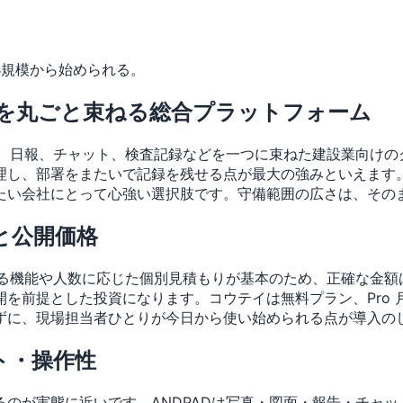
小規模から始められる。
管理を丸ごと束ねる総合プラットフォーム
有、日報、チャット、検査記録などを一つに束ねた建設業向け
理し、部署をまたいで記録を残せる点が最大の強みといえます
い会社にとって心強い選択肢です。守備範囲の広さは、そのま
と公開価格
する機能や人数に応じた個別見積もりが基本のため、正確な金
とした投資になります。コウテイは無料プラン、Pro 月¥1,9
ずに、現場担当者ひとりが今日から使い始められる点が導入の
ト・操作性
のが実態に近いです。ANDPADは写真・図面・報告・チャ