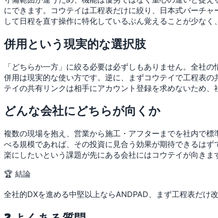
にできます。コウテイは工程表だけに絞り、日本式バーチャー
して日程を直す操作に特化しているぶん覚えることが少なく
併用という現実的な選択肢
「どちらか一方」に絞る必要は必ずしもありません。全社の情
併用は現実的な使い方です。逆に、まずコウテイで工程表の
テイの共有リンクは相手にアカウント登録を求めないため、
どんな会社にどちらが向くか
複数の現場を抱え、営業から施工・アフターまでを社内で標準
べる規模であれば、その投資に見合う効果が期待できるはず
楽にしたいという課題が先にある会社にはコウテイが向きま
🏆 結論
全社的DXを進める中堅以上ならANDPAD、まず工程表だけ