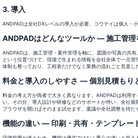
3. 導入
ANDPADは全社DXレベルの導入が必要。コウテイは個人・
ANDPADはどんなツールか — 施工
ANDPADは、施工管理・案件管理を軸に、図面や写真の共
という位置づけで、現場で生まれる情報を会社全体で一元管
体制も整っており、工程表だけでなく業務の流れごと見直した
料金と導入のしやすさ — 個別見積もり
料金の考え方が両者で大きく異なります。ANDPADは利用
い。その分、導入設計や研修などのサポートが伴い、全社展開を前提
ブラウザを開けばそのまま試せます。稟議や全社調整を待た
機能の違い — 印刷・共有・テンプレー
守備範囲が違うため、機能は優劣ではなく重心の違いと捉える