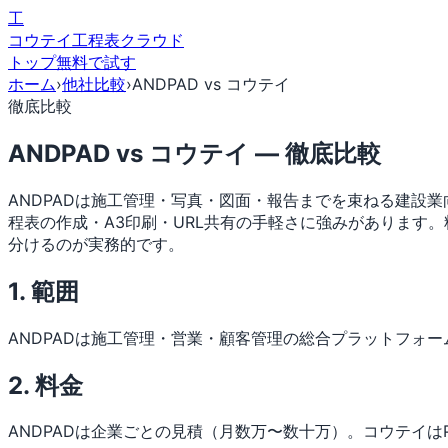
工
コウテイ
工程表クラウド
トップ
無料で試す
ホーム
›
他社比較
›
ANDPAD vs コウテイ
徹底比較
ANDPAD vs コウテイ — 徹底比較
ANDPADは施工管理・写真・図面・報告までを束ねる建設
程表の作成・A3印刷・URL共有の手軽さに強みがあります
分けるのが実務的です。
1. 範囲
ANDPADは施工管理・営業・顧客管理の総合プラットフォ
2. 料金
ANDPADは企業ごとの見積（月数万〜数十万）。コウテイはPro 