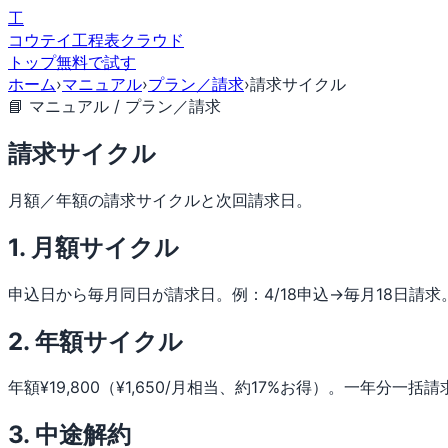
工
コウテイ
工程表クラウド
トップ
無料で試す
ホーム
›
マニュアル
›
プラン／請求
›
請求サイクル
📘 マニュアル / プラン／請求
請求サイクル
月額／年額の請求サイクルと次回請求日。
1. 月額サイクル
申込日から毎月同日が請求日。例：4/18申込→毎月18日請求
2. 年額サイクル
年額¥19,800（¥1,650/月相当、約17%お得）。一年分一
3. 中途解約